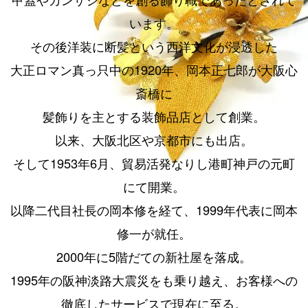
います。
その後洋装に断髪という西洋文化が浸透した
大正ロマン真っ只中の1920年、岡本正七郎が大阪心
斎橋に
髪飾りを主とする装飾品店として創業。
以来、大阪北区や京都市にも出店。
そして1953年6月、貿易活発なりし港町神戸の元町
にて開業。
以降二代目社長の岡本修を経て、1999年代表に岡本
修一が就任。
2000年に5階だての新社屋を落成。
1995年の阪神淡路大震災をも乗り越え、お客様への
徹底したサービスで現在に至る。