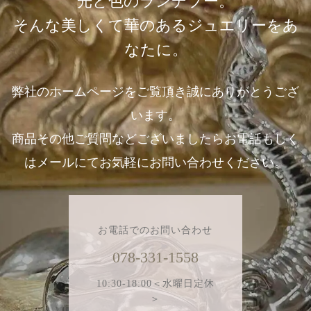
光と色のランデブー。
そんな美しくて華のあるジュエリーをあ
なたに。
弊社のホームページをご覧頂き誠にありがとうござ
います。
商品その他ご質問などございましたらお電話もしく
はメールにてお気軽にお問い合わせください。
お電話でのお問い合わせ
078-331-1558
10:30-18:00＜水曜日定休
＞