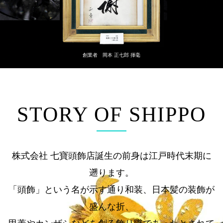
創業者 岡本 正七郎 揮毫
STORY OF SHIPPO
株式会社 七寶頭飾店誕生の前身は江戸時代末期に
遡ります。
「頭飾」という名が示す通り和装、日本髪の装飾が
盛んな折、
甲蓋やカンザシなどを創る飾り職であったとされて